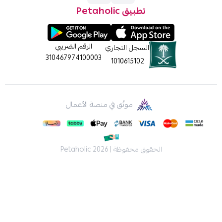
تطبيق Petaholic
الرقم الضريبي
السجل التجاري
310467974100003
1010615102
موثّق في منصة الأعمال
الحقوق محفوظة | 2026
Petaholic