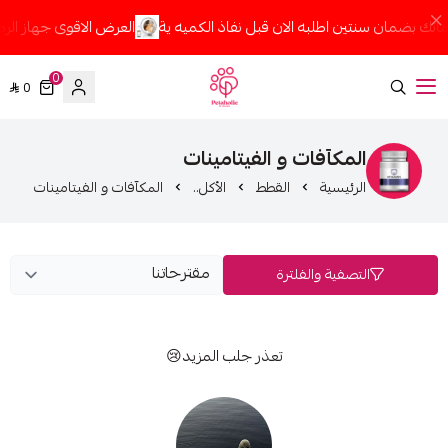
طلبه الان قبل نفاذ الكميه ية
العرض الاقوى جهاز الرمل الاوتوماتك بضمان
0
0
Petaholic
آفات و الفيتامينات
سية
القطط
الأكل..
المكآفات و الفيتامينات
ة والفلترة
تعذر جلب المزيد😢