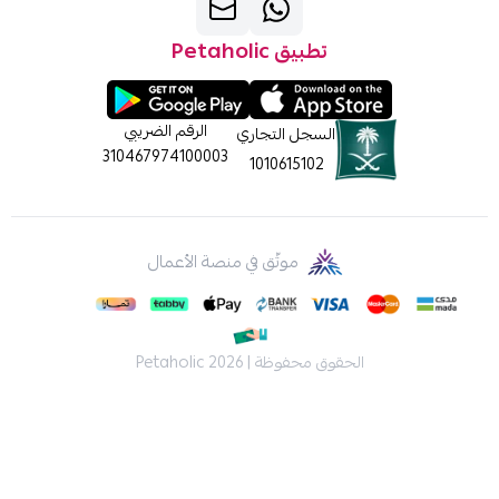
تطبيق Petaholic
الرقم الضريبي
السجل التجاري
310467974100003
1010615102
موثّق في منصة الأعمال
الحقوق محفوظة | 2026
Petaholic