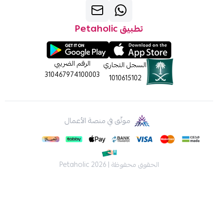
تطبيق Petaholic
الرقم الضريبي
السجل التجاري
310467974100003
1010615102
موثّق في منصة الأعمال
الحقوق محفوظة | 2026
Petaholic