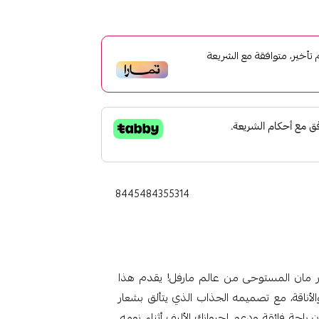
أخير، متوافقة مع الشريعة
8445484355314
يدر مان المستوحى من عالم مارفل! يقدم هذا
 والأناقة، مع تصميمه الجذاب الذي يتألق بشعار
 راحة فائقة ودعم لحيوانك الأليف أثناء نومه.