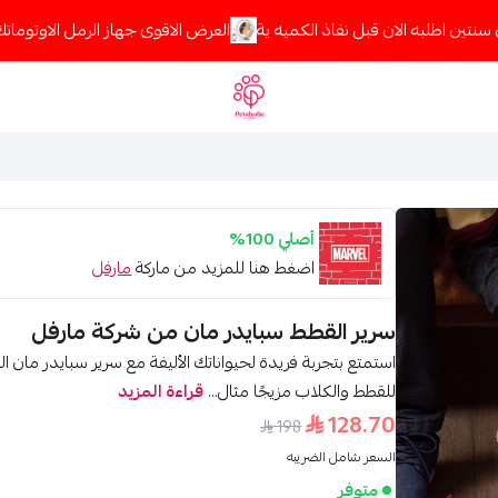
تين اطلبه الان قبل نفاذ الكميه ية
العرض الاقوى جهاز الرمل الاوتوماتك 
Petaholic
أصلي 100%
اضغط هنا للمزيد من ماركة
مارفل
سرير القطط سبايدر مان من شركة مارفل
استمتع بتجربة فريدة لحيواناتك الأليفة مع سرير سبايدر مان 
للقطط والكلاب مزيجًا مثال...
قراءة المزيد
128.70
198
السعر شامل الضريبه
متوفر