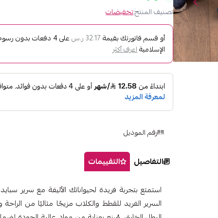
تصنيف المنتج:
تخفيضات
أو قسم فاتورتك بقيمة
على
4
دفعات بدون رسوم ت
32.17 ر.س
الإسلامية
اعرف أكثر
رقم الموديل
التفاصيل
التقييمات
استمتع بتجربة فريدة لحيواناتك الأليفة مع سرير سبا
السرير الفريد للقطط والكلاب مزيجًا مثاليًا من الراحة
البطل الخارق. صُنع بعناية من مواد عالية الجودة لضمان