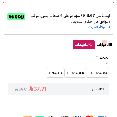
لتقييمات
(5-7KG (L
(3-4.5KG (M
37.71
58.01