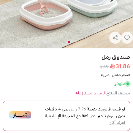
مل و مستلزماته
ك بقيمة
على
4
دفعات
7.96 ر.س
ر، متوافقة مع الشريعة الإسلامية