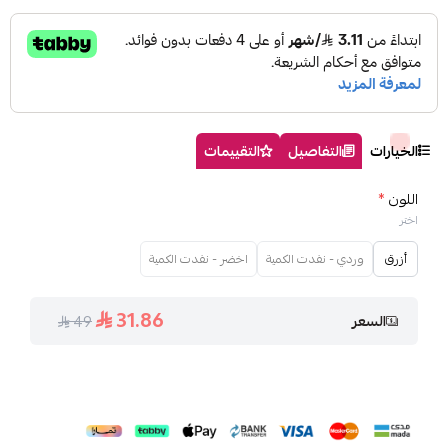
لتفاصيل
التقييمات
- نفدت الكمية
اخضر - نفدت الكمية
31.86
49