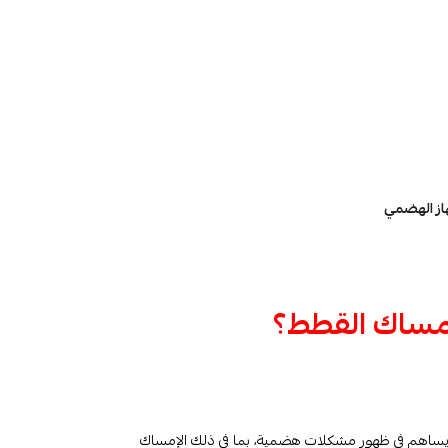
ز الهضمي
امساك القطط؟
ازن يساهم في ظهور مشكلات هضمية، بما في ذلك الإمساك