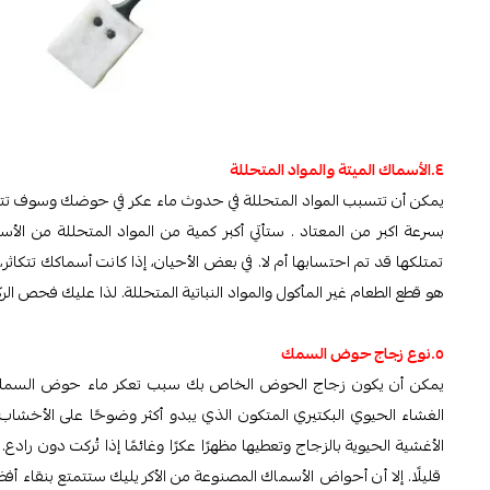
٤.الأسماك الميتة والمواد المتحللة
يمكن أن تتسبب المواد المتحللة في حدوث ماء عكر في حوضك وسوف ت
بسرعة اكبر من المعتاد . ستأتي أكبر كمية من المواد المتحللة من ا
تمتلكها قد تم احتسابها أم لا. في بعض الأحيان، إذا كانت أسماكك تتكاثر
هو قطع الطعام غير المأكول والمواد النباتية المتحللة. لذا عليك فحص الركيز
٥.نوع زجاج حوض السمك
يمكن أن يكون زجاج الحوض الخاص بك سبب تعكر ماء حوض السمك بن
الغشاء الحيوي البكتيري المتكون الذي يبدو أكثر وضوحًا على الأخشاب
الأغشية الحيوية بالزجاج وتعطيها مظهرًا عكرًا وغائمًا إذا تُركت دون
قليلًا. إلا أن أحواض الأسماك المصنوعة من الأكريليك ستتمتع بنقاء