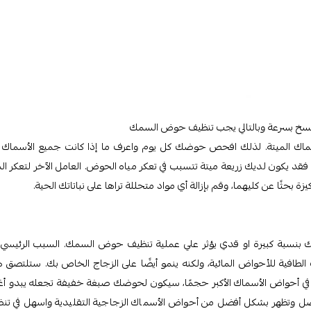
تسخ بسرعة وبالتالي يجب تنظيف حوض السمك
لأسماك الميتة. لذلك افحص حوضك كل يوم واعرف ما إذا كانت جميع الأسماك ا
، فقد يكون لديك زريعة ميتة تتسبب في تعكر مياه الحوض. العامل الآخر لتعكر الم
ة بحثًا عن كليهما، وقم بإزالة أي مواد متحللة تراها على نباتاتك الحية.
سبة كبيرة او قدي يؤثر علي عملية تنظيف حوض السمك. السبب الرئيسي
 الطافية للأحواض المائية، ولكنه ينمو أيضًا على الزجاج الخاص بك. ستلتصق 
 رادع. في أحواض الأسماك الأكبر حجمًا، سيكون لحوضك صبغة خفيفة تجعله يبدو أ
 أفضل وتظهر بشكل أفضل من أحواض الأسماك الزجاجية التقليدية واسهل في تن