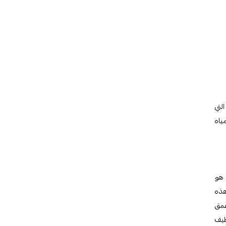
لتي
ياه
 هو
هذه
غمق
ظيف