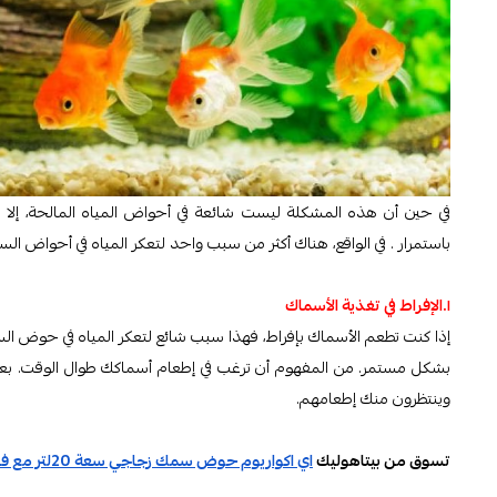
في حين أن هذه المشكلة ليست شائعة في أحواض المياه المالحة، إلا 
باستمرار . في الواقع، هناك أكثر من سبب واحد لتعكر المياه في أحواض الس
١.الإفراط في تغذية الأسماك
إذا كنت تطعم الأسماك بإفراط، فهذا سبب شائع لتعكر المياه في حو
بشكل مستمر. من المفهوم أن ترغب في إطعام أسماكك طوال الوقت. بعد 
وينتظرون منك إطعامهم.
تسوق من بيتاهوليك
اي اكواريوم حوض سمك زجاجي سعة 20لتر مع فلتر- اسود