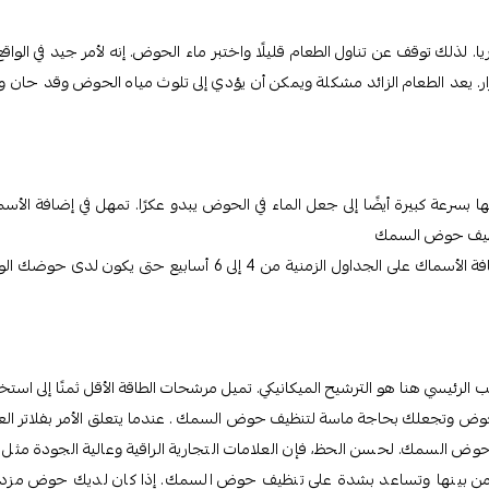
ا. لذلك توقف عن تناول الطعام قليلًا واختبر ماء الحوض. إنه لأمر جيد في الواقع
. يعد الطعام الزائد مشكلة ويمكن أن يؤدي إلى تلوث مياه الحوض وقد حان 
رعة كبيرة أيضًا إلى جعل الماء في الحوض يبدو عكرًا. تمهل في إضافة الأسم
تنظيف حوض السمك
. كقاعدة عامة، لا تريد زيادة عدد أسماكك بنسبة 50%، وتريد توزيع إضافة الأسماك على الجداول الزمنية من 4 إلى 6 أسابيع حتى يكون ل
 الرئيسي هنا هو الترشيح الميكانيكي. تميل مرشحات الطاقة الأقل ثمنًا إلى استخ
الحوض وتجعلك بحاجة ماسة لتنظيف حوض السمك . عندما يتعلق الأمر بفلاتر العل
 السمك. لحسن الحظ، فإن العلامات التجارية الراقية وعالية الجودة مثل ا
يار من بينها وتساعد بشدة علي تنظيف حوض السمك. إذا كان لديك حوض مز