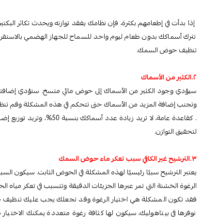
إذا بدأت في إطعامهم بكثرة، فإن نظامك يفقد توازنه ويحدث تكاثر البكتيري
تترك أسماكك بدون طعام ليوم واحد للسماح للجهاز الهضمي بالاستقرار
تنظيف حوض السمك.
٢.الكثير من الأسماك
سيؤدي وجود الكثير من الأسماك إلى حوض مائي متسخ. ستؤدي إضافتها بس
وتجنب إضافة المزيد من الأسماك حتى تتحكم في هذه المشكلة وقم 
لتحقيق التوازن.
٣.الترشيح غير الكافي سبب تعكر ماء حوض السمك
يعتبر الترشيح سببًا رئيسيًا لهذه المشكلة في الحوض الثابت. سيكون السبب
الرغوة الخشنة التي تمر عبرها الجزيئات الدقيقة وتتسبب في تعكر مياه 
فقد تكون المشكلة هي اختيار الرغوة وقد تجعلك يجب عليك تنظيف حوض
نوفرها في بيتاهوليك، سيكون لها كثافة رغوة متعددة يمكنك الاخت