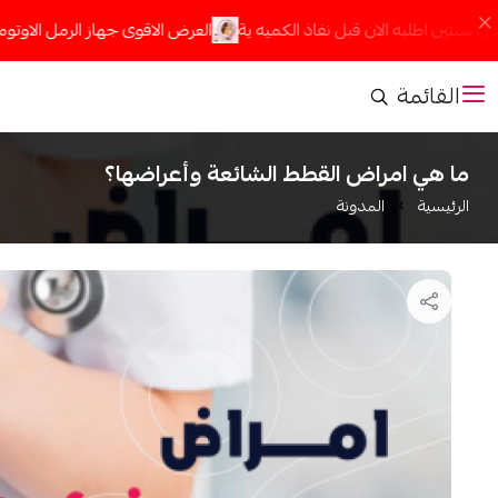
نتين اطلبه الان قبل نفاذ الكميه ية
العرض الاقوى جهاز الرمل الاوتوماتك
القائمة
ما هي امراض القطط الشائعة وأعراضها؟
الرئيسية
المدونة