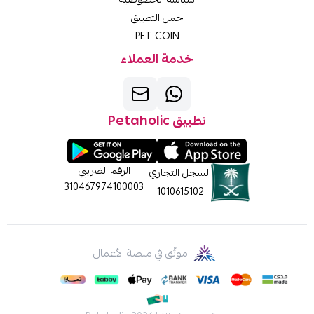
حمل التطبيق
PET COIN
خدمة العملاء
تطبيق Petaholic
الرقم الضريبي
السجل التجاري
310467974100003
1010615102
موثّق في منصة الأعمال