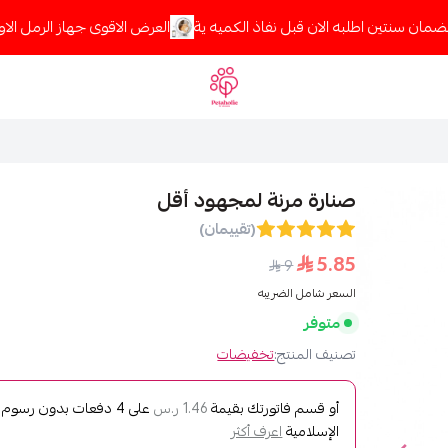
مان سنتين اطلبه الان قبل نفاذ الكميه ية
العرض الاقوى جهاز الرمل الاوت
Petaholic
صنارة مرنة لمجهود أقل
(تقييمان)
5.85
9
السعر شامل الضريبه
متوفر
تصنيف المنتج:
تخفيضات
أو قسم فاتورتك بقيمة
على
4
دفعات بدون رسوم تأ
1.46 ر.س
الإسلامية
اعرف أكثر