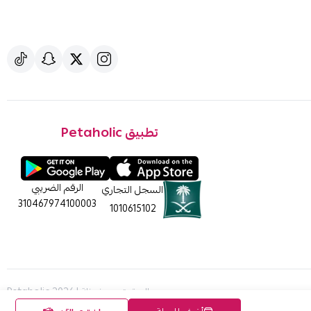
تطبيق Petaholic
الرقم الضريبي
السجل التجاري
310467974100003
1010615102
الحقوق محفوظة | 2026
Petaholic